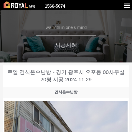
1566-5674
warmth in one's mind
시공사례
로얄 건식온수난방 - 경기 광주시 오포동 00사무실
20평 시공 2024.11.29
건식온수난방