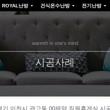
ROYAL난방
건식온수난방
전기난방
warmth in one's mind
시공사례
경기 이천시 관고동 00제약 직원휴게실 시공 20